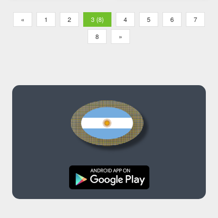
«
1
2
3 (8)
4
5
6
7
8
»