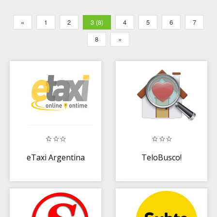
«
1
2
3 (8)
4
5
6
7
8
»
eTaxi Argentina
TeloBusco!