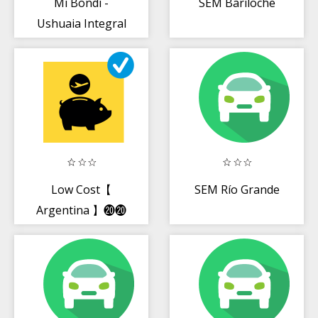
Mi Bondi -
SEM Bariloche
Ushuaia Integral
Low Cost【
SEM Río Grande
Argentina 】⓴⓴