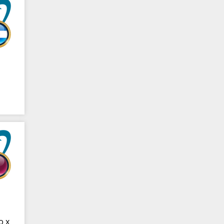
e
o x