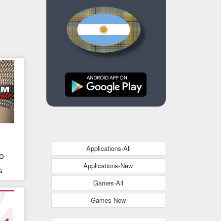
Applications-All
o
Applications-New
s
Games-All
Games-New