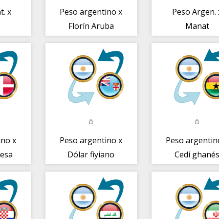
t. x
Peso argentino x
Peso Argen. 
Florín Aruba
Manat
o
Azerbaiyán
ino x
Peso argentino x
Peso argentin
nesa
Dólar fiyiano
Cedi ghané