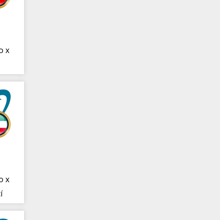
o x
o x
í