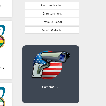
Communication
x
Entertainment
Travel & Local
Music & Audio
o x
s
Cameras US