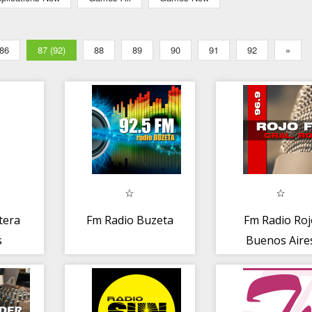
86
87 (92)
88
89
90
91
92
»
tera
Fm Radio Buzeta
Fm Radio Roj
s
Buenos Aire