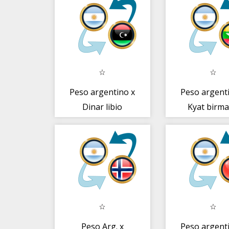
Peso argentino x
Peso argent
Dinar libio
Kyat birm
Peso Arg. x
Peso argent