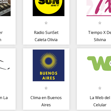
er
Radio SunSet
Tiempo X D
n
Caleta Olivia
Silvina
n La
Clima en Buenos
La Web del
Aires
Celular