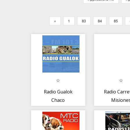
«
1
83
84
85
Radio Gualok
Radio Carre
Chaco
Misione