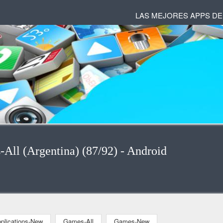
LAS MEJORES APPS DE
-All (Argentina) (87/92) - Android
plications-New
Games-All
Games-New