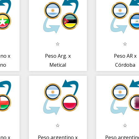
ino x
Peso Arg. x
Peso AR x
ano
Metical
Córdoba
Mozambique
nicaraguens
ino x
Peso argentino x
Peso argentin